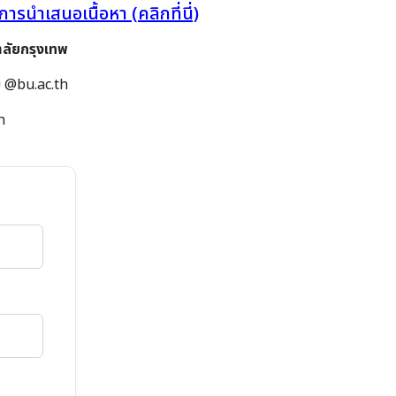
นำเสนอเนื้อหา (คลิกที่นี่)
าลัยกรุงเทพ
ย @bu.ac.th
h