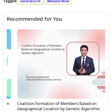
Tagged
Generative AI
พิพัฒพงศ์ ฟักแฟ
Recommended for You
n
Coalition Formation of Members Based on
C
Geographical Location by Genetic Algorithm
C