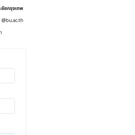
าลัยกรุงเทพ
ย @bu.ac.th
h