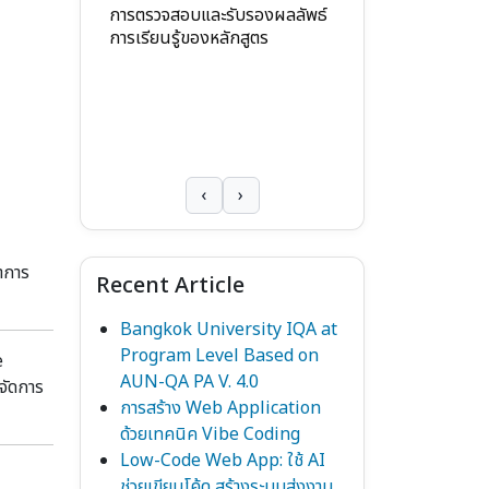
รับรองผลลัพธ์
การอบรมเชิงปฎิบัติการ เรื่อง
ักสูตร
“การจัดทำและการประเมิน
Ep. 3 มาตรฐา
PLOs” รุ่นที่ 1
กฎกระทรวง ม
ศึกษาระดับอุด
2565
‹
›
ชาการ
Recent Article
Bangkok University IQA at
Program Level Based on
e
AUN-QA PA V. 4.0
จัดการ
การสร้าง Web Application
ด้วยเทคนิค Vibe Coding
Low-Code Web App: ใช้ AI
ช่วยเขียนโค้ด สร้างระบบส่งงาน